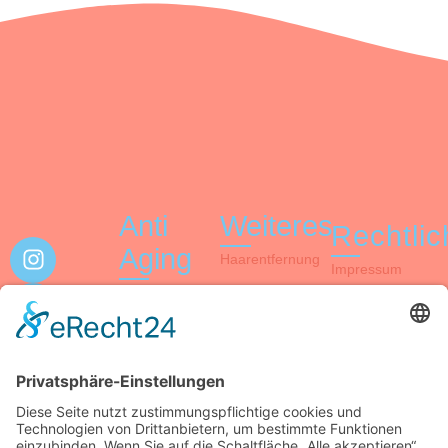
Anti
Weiteres
Rechtli
Aging
Haarentfernung
Impressum
Tesla V-Skin
RF Needling
Datenschutzerklä
Apollo Duet
Micro Needling
Unser Institut
4D
Gesichtsbehandlung
Elektro
Mesotherapie