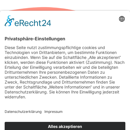
Anti
Weiteres
Rechtli
Aging
Haarentfernung
Impressum
Tesla V-Skin
RF Needling
Datenschutzerklä
Apollo Duet
Micro Needling
Unser Institut
4D
Gesichtsbehandlung
Elektro