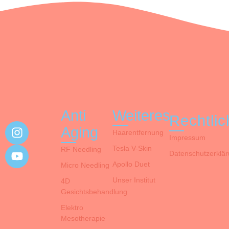
Anti
Weiteres
Rechtli
Aging
Haarentfernung
Impressum
Tesla V-Skin
RF Needling
Datenschutzerklä
Apollo Duet
Micro Needling
Unser Institut
4D
Gesichtsbehandlung
Elektro
Mesotherapie