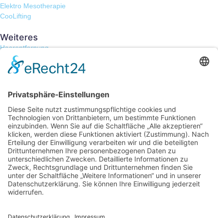
Elektro Mesotherapie
CooLifting
Weiteres
Haarentfernung
Tesla V-Skin
Apollo Duet
Unser Institut
Rechtliches
Impressum
Datenschutzerklärung
Copyright © 2025. All rights reserved.
Startseite
Hautbehandlungen