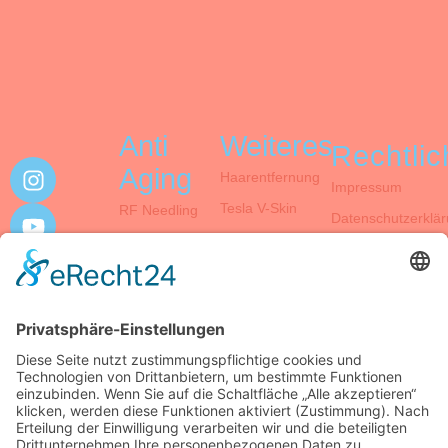
Anti
Weiteres
Rechtli
Aging
Haarentfernung
Impressum
Tesla V-Skin
RF Needling
Datenschutzerklä
Apollo Duet
Micro Needling
Unser Institut
4D
Gesichtsbehandlung
Elektro
Mesotherapie
CooLifting
Copyright © 2025. All rights reserved.