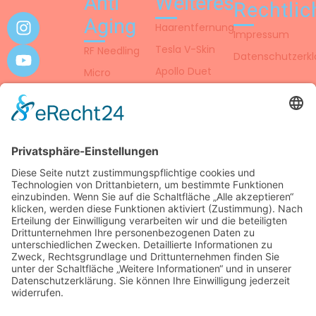
Anti
Weiteres
Rechtlic
Aging
Haarentfernung
Impressum
Tesla V-Skin
RF Needling
Datenschutzerkl
Apollo Duet
Micro
Needling
Unser Institut
4D
Gesichtsbehandlung
Elektro
Mesotherapie
CooLifting
Copyright © 2025. All rights reserved.
Startseite
Hautbehandlungen