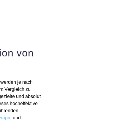
ion von
 werden je nach
Im Vergleich zu
gezielte und absolut
ieses hocheffektive
führenden
erapie
und