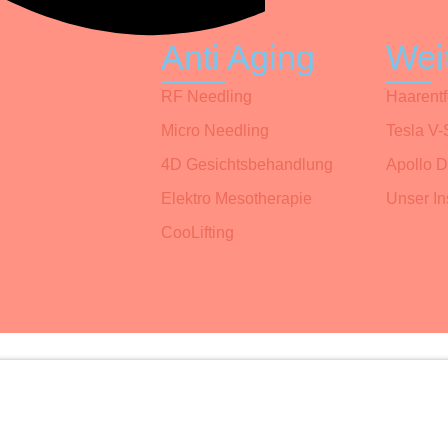
Anti Aging
Wei
RF Needling
Haarent
Micro Needling
Tesla V-
4D Gesichtsbehandlung
Apollo D
Elektro Mesotherapie
Unser Ins
CooLifting
Startseite
Hautbehandlungen