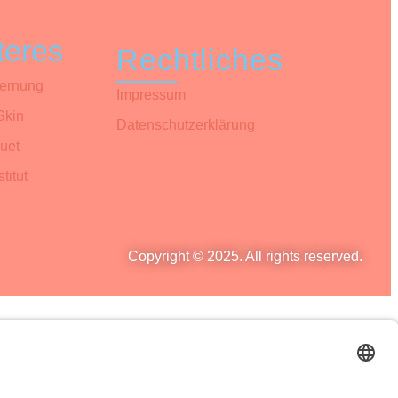
teres
Rechtliches
fernung
Impressum
Skin
Datenschutzerklärung
uet
titut
Copyright © 2025. All rights reserved.