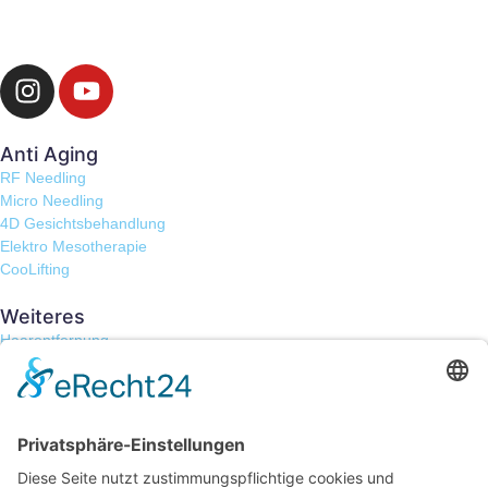
Anti Aging
RF Needling
Micro Needling
4D Gesichtsbehandlung
Elektro Mesotherapie
CooLifting
Weiteres
Haarentfernung
Tesla V-Skin
Apollo Duet
Unser Institut
Rechtliches
Impressum