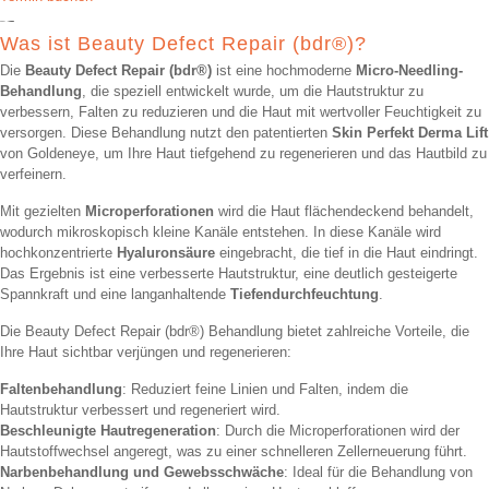
Was ist Beauty Defect Repair (bdr®)?
Die
Beauty Defect Repair (bdr®)
ist eine hochmoderne
Micro-Needling-
Behandlung
, die speziell entwickelt wurde, um die Hautstruktur zu
verbessern, Falten zu reduzieren und die Haut mit wertvoller Feuchtigkeit zu
versorgen. Diese Behandlung nutzt den patentierten
Skin Perfekt Derma Lift
von Goldeneye, um Ihre Haut tiefgehend zu regenerieren und das Hautbild zu
verfeinern.
Mit gezielten
Microperforationen
wird die Haut flächendeckend behandelt,
wodurch mikroskopisch kleine Kanäle entstehen. In diese Kanäle wird
hochkonzentrierte
Hyaluronsäure
eingebracht, die tief in die Haut eindringt.
Das Ergebnis ist eine verbesserte Hautstruktur, eine deutlich gesteigerte
Spannkraft und eine langanhaltende
Tiefendurchfeuchtung
.
Die Beauty Defect Repair (bdr®) Behandlung bietet zahlreiche Vorteile, die
Ihre Haut sichtbar verjüngen und regenerieren:
Faltenbehandlung
: Reduziert feine Linien und Falten, indem die
Hautstruktur verbessert und regeneriert wird.
Beschleunigte Hautregeneration
: Durch die Microperforationen wird der
Hautstoffwechsel angeregt, was zu einer schnelleren Zellerneuerung führt.
Narbenbehandlung und Gewebsschwäche
: Ideal für die Behandlung von