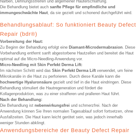
Narben, Dehnungsstreifen und allgemeiner Hauterschlaffung.
Die Behandlung bietet auch
sanfte Pflege für empfindliche und
immungeschwächte Haut
, da sie gezielt und schonend durchgeführt wird.
Behandlungsablauf: So funktioniert Beauty Defect
Repair (bdr®)
Vorbereitung der Haut:
Zu Beginn der Behandlung erfolgt eine
Diamant-Microdermabrasion
. Diese
Vorbehandlung entfernt sanft abgestorbene Hautzellen und bereitet die Haut
optimal auf die Micro-Needling-Anwendung vor.
Micro-Needling mit Skin Perfekt Derma Lift:
Im nächsten Schritt wird das
Skin Perfekt Derma Lift
verwendet, um feine
Mikrokanäle in die Haut zu perforieren. Durch diese Kanäle kann die
hochwertige Hyaluronsäure
gezielt und tief in die Haut eindringen. Diese
Behandlung stimuliert die Hautregeneration und fördert die
Kollagenproduktion, was zu einer strafferen und pralleren Haut führt.
Nach der Behandlung:
Die Behandlung ist
nebenwirkungsfrei
und schmerzfrei. Nach der
Anwendung können Sie Ihren normalen Tagesablauf sofort fortsetzen, ohne
Ausfallzeiten. Die Haut kann leicht gerötet sein, was jedoch innerhalb
weniger Stunden abklingt.
Anwendungsbereiche der Beauty Defect Repair