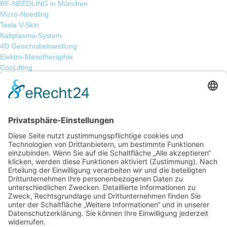
RF-NEEDLING in München
Micro-Needling
Tesla V-Skin
Kaltplasma-System
4D Gesichtsbehandlung
Elektro-Mesotheraphie
CooLifting
Haarentfernung
Produkte
Blog
Über uns
Das Institut
The Medical Beauty Concept
Startseite
Hautbehandlungen
NLite V3 Lasertherapie
Mikrodermabrasion mit Diamanten von Viora
Apollo Duet
RF-NEEDLING in München
Micro-Needling
Tesla V-Skin